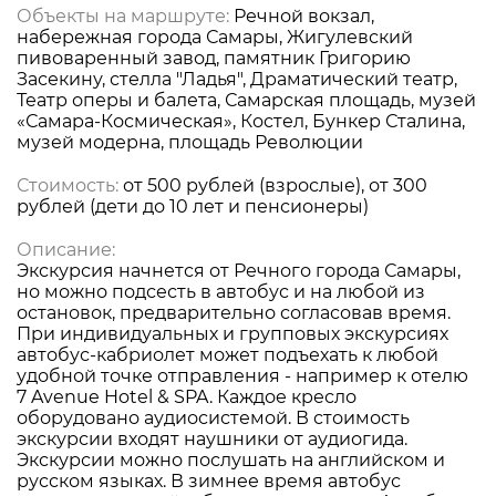
Объекты на маршруте:
Речной вокзал,
набережная города Самары, Жигулевский
пивоваренный завод, памятник Григорию
Засекину, стелла "Ладья", Драматический театр,
Театр оперы и балета, Самарская площадь, музей
«Самара-Космическая», Костел, Бункер Сталина,
музей модерна, площадь Революции
Стоимость:
от 500 рублей (взрослые), от 300
рублей (дети до 10 лет и пенсионеры)
Описание:
Экскурсия начнется от Речного города Самары,
но можно подсесть в автобус и на любой из
остановок, предварительно согласовав время.
При индивидуальных и групповых экскурсиях
автобус-кабриолет может подъехать к любой
удобной точке отправления - например к отелю
7 Avenue Hotel & SPA. Каждое кресло
оборудовано аудиосистемой. В стоимость
экскурсии входят наушники от аудиогида.
Экскурсии можно послушать на английском и
русском языках. В зимнее время автобус