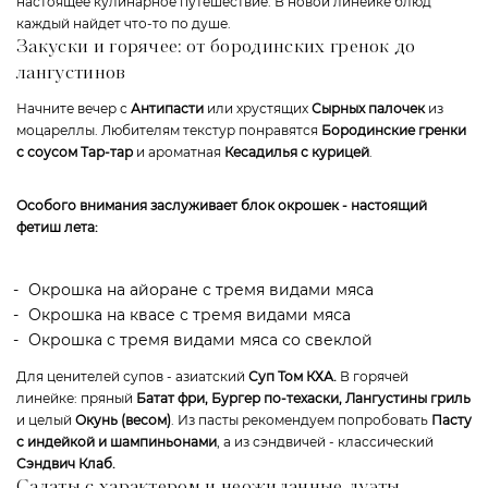
настоящее кулинарное путешествие. В новой линейке блюд
каждый найдет что-то по душе.
Закуски и горячее: от бородинских гренок до
лангустинов
Начните вечер с
Антипасти
или хрустящих
Сырных палочек
из
моцареллы. Любителям текстур понравятся
Бородинские гренки
с соусом Тар-тар
и ароматная
Кесадилья с курицей
.
Особого внимания заслуживает блок окрошек - настоящий
фетиш лета:
Окрошка на айоране с тремя видами мяса
Окрошка на квасе с тремя видами мяса
Окрошка с тремя видами мяса со свеклой
Для ценителей супов - азиатский
Суп Том КХА.
В горячей
линейке: пряный
Батат фри, Бургер по-техаски, Лангустины гриль
и целый
Окунь (весом)
. Из пасты рекомендуем попробовать
Пасту
с индейкой и шампиньонами
, а из сэндвичей - классический
Сэндвич Клаб.
Салаты с характером и неожиданные дуэты