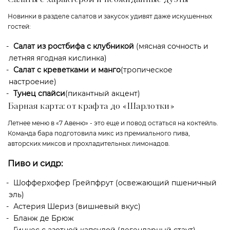
Новинки в разделе салатов и закусок удивят даже искушенных
гостей:
Салат из ростбифа с клубникой
(мясная сочность и
летняя ягодная кислинка)
Салат с креветками и манго
(тропическое
настроение)
Тунец спайси
(пикантный акцент)
Барная карта: от крафта до «Шарлотки»
Летнее меню в «7 Авеню» - это еще и повод остаться на коктейль.
Команда бара подготовила микс из премиального пива,
авторских миксов и прохладительных лимонадов.
Пиво и сидр:
Шофферхофер Грейпфрут (освежающий пшеничный
эль)
Астерия Шериз (вишневый вкус)
Бланж де Брюж
Гиннес с азотной капсулой (легендарный стаут)